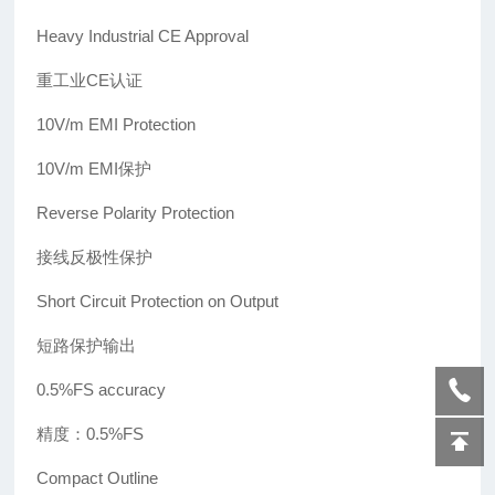
Heavy Industrial CE Approval
重工业CE认证
10V/m EMI Protection
10V/m EMI
保护
Reverse Polarity Protection
接线反极性保护
Short Circuit Protection on Output
短路保护输出
0.5%FS accuracy
精度：0.5%FS
Compact Outline