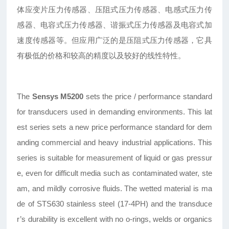
体应变片压力传感器、压阻式压力传感器、电感式压力传
感器、电容式压力传感器、谐振式压力传感器及电容式加
速度传感器等。但应用广泛的是压阻式压力传感器，它具
有极低的价格和较高的精度以及较好的线性特性。
The
Sensys M5200
sets the price / performance standard
for transducers used in demanding environments. This lat
est series sets a new price performance standard for dem
anding commercial and heavy industrial applications. This
series is suitable for measurement of liquid or gas pressur
e, even for difficult media such as contaminated water, ste
am, and mildly corrosive fluids. The wetted material is ma
de of STS630 stainless steel (17-4PH) and the transduce
r’s durability is excellent with no o-rings, welds or organics