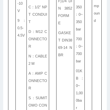
F)1/4 DI
-10
mp
C : 1/2" NP
350
N 3852
V
oun
T CONDUI
: 0~
FORM
9 :
d
T
350
E
0.5-
bar
D : M12 C
GASKE
4.5V
ONNECTO
700
T DIN38
R
: 0~
69-14 N
700
BR
N : CABLE
bar
2 M
01K
A : AMP C
B :
ONNECTO
0~
R
1,00
S : SUMIT
0ba
OMO CON
r