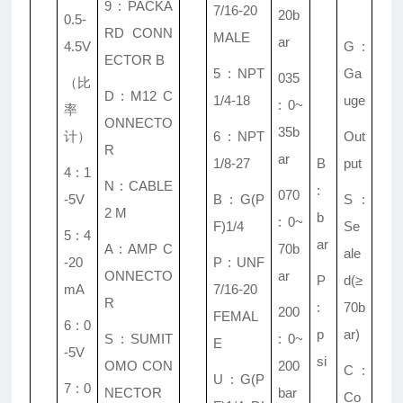
9 : PACKA
7/16-20
20b
0.5-
RD CONN
MALE
ar
4.5V
G :
ECTOR B
5 : NPT
Ga
035
（比
D : M12 C
1/4-18
uge
: 0~
率
ONNECTO
35b
计）
6 : NPT
Out
R
ar
1/8-27
B
put
4 : 1
N : CABLE
:
070
-5V
B : G(P
S :
2 M
b
: 0~
F)1/4
Se
5 : 4
ar
A : AMP C
70b
ale
-20
P : UNF
ONNECTO
ar
P
d(
≥
mA
7/16-20
R
:
70b
200
FEMAL
6 : 0
p
ar)
S : SUMIT
: 0~
E
-5V
si
OMO CON
200
C :
U : G(P
7 : 0
NECTOR
bar
Co