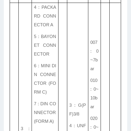
4 : PACKA
RD CONN
ECTOR A
5 : BAYON
007
ET CONN
: 0
ECTOR
~7b
6 : MINI DI
ar
N CONNE
010
CTOR (FO
: 0~
RM C)
10b
7 : DIN CO
3 : G(P
ar
NNECTOR
F)3/8
020
(FORM A)
4 : UNF
: 0~
3 :