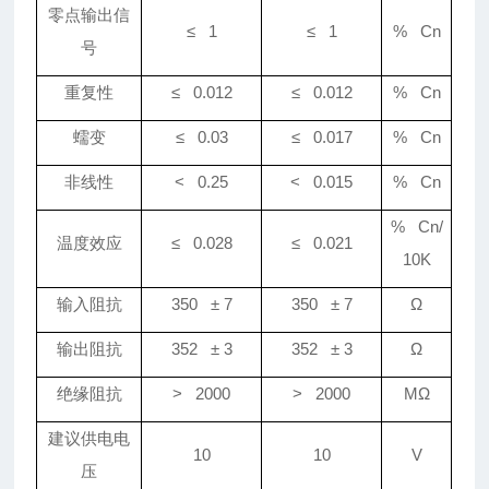
零点输出信
≤ 1
≤ 1
% Cn
号
重复性
≤ 0.012
≤ 0.012
% Cn
蠕变
≤ 0.03
≤ 0.017
% Cn
非线性
< 0.25
< 0.015
% Cn
% Cn/
温度效应
≤ 0.028
≤ 0.021
10K
输入阻抗
350
± 7
350
± 7
Ω
输出阻抗
352
± 3
352
± 3
Ω
绝缘阻抗
> 2000
> 2000
M
Ω
建议供电电
10
10
V
压