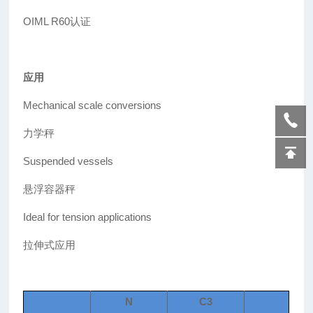
OIML R60
认证
应用
Mechanical scale conversions
力学秤
Suspended vessels
悬浮容器秤
Ideal for tension applications
拉伸式应用
N
C3