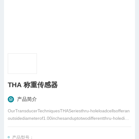
THA 称重传感器
产品简介
OurTransducerTechniquesTHASeriesthru-holeloadcellsofferan
outsidediameterof1.00inchesanduptotwodifferentthru-holediam
eteroptionspercapacityrange.TransducerTHA为穿孔性称重传感
器
产品型号：