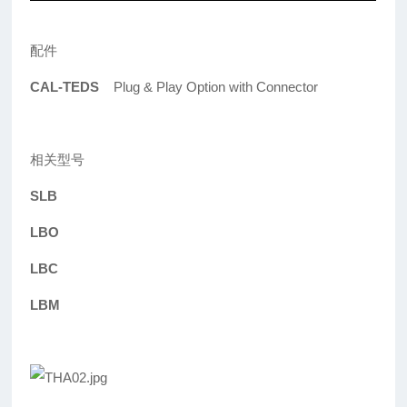
配件
CAL-TEDS
Plug & Play Option with Connector
相关型号
SLB
LBO
LBC
LBM