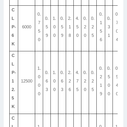
C
0.
0.
0.
L
0.
1.
0.
2.
4.
0.
0.
0.
0.
7
1
7
P-
6000
5
0
5
1
5
2
2
3
4
5
5
0
6
9
0
9
8
0
0
5
1
6
0
6
4
K
C
L
1.
0.
0.
0.
P-
0.
1.
0.
2.
4.
0.
0.
0.
0
2
5
9
1
12500
6
0
6
2
7
2
2
4
0
1
0
4
2.
3
0
3
6
5
0
5
6
0
9
0
0
5
K
C
L
1.
0.
1.