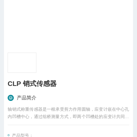
CLP 销式传感器
产品简介
轴销式称重传感器是一根承受剪力作用圆轴，应变计嵌在中心孔
内凹槽中心，通过组桥测量方式，即两个凹槽处的应变计共同组
成一个惠斯通电桥，或分别组成惠斯通电桥再并联进行测量
产品型号：