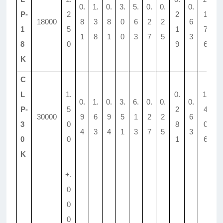
0.
1.
0.
3.
5.
0.
0.
0.
0.
P-
2
2
1
18000
8
3
8
0
6
2
2
6
5
1
5
1
7
1
8
1
0
3
7
5
3
6
8
0
9
6
K
C
L
1.
0.
1.
0.
1.
0.
3.
6.
0.
0.
0.
0.
P-
5
2
4
30000
9
6
9
5
1
2
2
6
5
3
0
8
0
4
3
4
1
3
7
5
3
6
0
0
1
6
K
+.
0
0
0