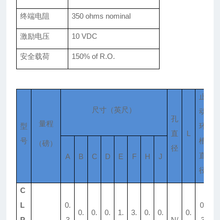
终端电阻
350 ohms nominal
激励电压
10 VDC
安全载荷
150% of R.O.
止
尺寸（英尺）
动
孔
量程
型
环
直
L
N
号
槽
（磅）
径
直
A
B
C
D
E
F
H
J
径
C
L
0.
0.
0.
0.
0.
1.
3.
0.
0.
0.
0.
P-
3
N/
3