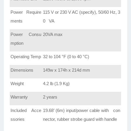
Power Require
115 V or 230 V AC (specify), 50/60 Hz, 3
ments
0 VA
Power Consu
20VA max
mption
Operating Temp
32 to 104 °F (0 to 40 °C)
Dimensions
149w x 174h x 214d mm
Weight
4.2 lb (1.9 Kg)
Warranty
2 years
Included Acce
19.68’ (6m) input/power cable with con
ssories
nector, rubber strobe guard with handle