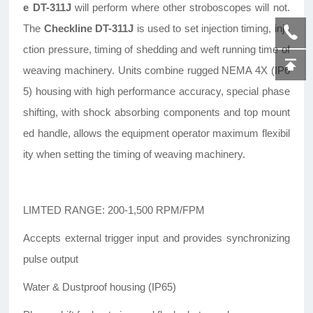
e DT-311J
will perform where other stroboscopes will not.
The
Checkline DT-311J
is used to set injection timing, inje
ction pressure, timing of shedding and weft running time of
weaving machinery. Units combine rugged NEMA 4X (IP6
5) housing with high performance accuracy, special phase
shifting, with shock absorbing components and top mount
ed handle, allows the equipment operator maximum flexibil
ity when setting the timing of weaving machinery.
LIMTED RANGE: 200-1,500 RPM/FPM
Accepts external trigger input and provides synchronizing
pulse output
Water & Dustproof housing (IP65)