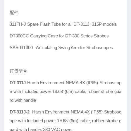
配件
311FH-J Spare Flash Tube for all DT-311J, 315P models
DT300CC Carrying Case for DT-300 Series Strobes
SAS-DT300 Articulating Swing Arm for Stroboscopes
订货型号
DT-311J
Harsh Environment NEMA 4X (IP65) Stroboscop
e with Included power 19.68’ (6m) cable, rubber strobe gua
rd with handle
DT-311J-2
Harsh Environment NEMA 4X (IP65) Strobosc
ope with Included power 19.68’ (6m) cable, rubber strobe g
uard with handle, 230 VAC power