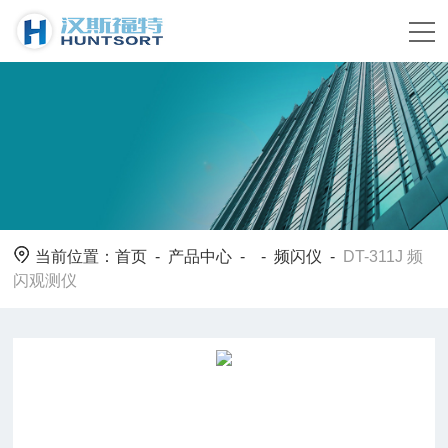
当前位置：
首页
-
产品中心
- -
频闪仪
-
DT-311J 频
闪观测仪