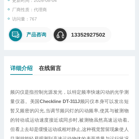
更新时间：2026-08-04
厂商性质：代理商
访问量：767
13352927502
产品咨询
详细介绍
在线留言
频闪仪是指控制光源发光，以特定频率快速闪动的光学测
量仪器。美国
Checkline DT-311J
频闪仪本身可以发出短
暂又频密的闪光,当调节频闪灯的闪动频率,使其与被测物
的转动或运动速度接近或同步时,被测物虽然高速运动着,
但看上去却是缓慢运动或相对静止,这种视觉暂留现象使人
目测就能轻易观测到高速运动物体的表面质量与运行状况