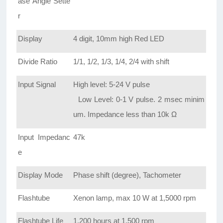
ase Angle Sette
r
Display
4 digit, 10mm high Red LED
Divide Ratio
1/1, 1/2, 1/3, 1/4, 2/4 with shift
Input Signal
High level: 5-24 V pulse
Low Level: 0-1 V pulse. 2 msec minim
um. Impedance less than 10k Ω
Input Impedanc
47k
e
Display Mode
Phase shift (degree), Tachometer
Flashtube
Xenon lamp, max 10 W at 1,5000 rpm
Flashtube Life
1,200 hours at 1,500 rpm