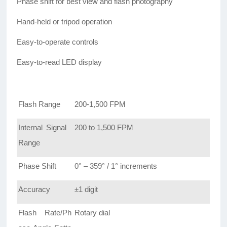
Phase shift for best view and flash photography
Hand-held or tripod operation
Easy-to-operate controls
Easy-to-read LED display
Flash Range
200-1,500 FPM
Internal Signal
200 to 1,500 FPM
Range
Phase Shift
0° – 359° / 1° increments
Accuracy
±1 digit
Flash Rate/Ph
Rotary dial