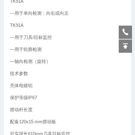
TK91A
—用于单向检测：向右或向左
TK91A
—用于刀具/目标监控
—用于轮廓检测
—轴向检测（旋转）
技术参数
壳体电镀铝
保护等级IP67
摆动杆长度
配备120x15 mm摆动板
可实现长610mm刀具目标监控