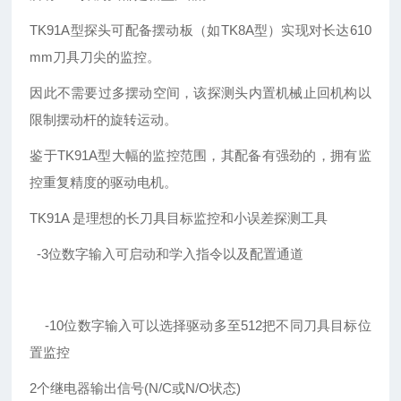
TK91A型探头可配备摆动板（如TK8A型）实现对长达610
mm刀具刀尖的监控。
因此不需要过多摆动空间，该探测头内置机械止回机构以
限制摆动杆的旋转运动。
鉴于TK91A型大幅的监控范围，其配备有强劲的，拥有监
控重复精度的驱动电机。
TK91A 是理想的长刀具目标监控和小误差探测工具
-3位数字输入可启动和学入指令以及配置通道
-10位数字输入可以选择驱动多至512把不同刀具目标位
置监控
2个继电器输出信号(N/C或N/O状态)