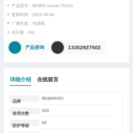
数字控制输入信号（正或负电逻辑控制）
产品型号：BKM92 Kombi TK91A
TK91A —— 强劲驱动，超高精确度
更新时间：2026-08-04
所有TK9探测头都是新型产品。
厂商性质：代理商
访问量：491
13352927502
产品咨询
详细介绍
在线留言
BK&MIKRO
品牌
500
使用次数
68
防护等级