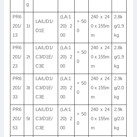
g
PR6
(LA:1
240 x 24
2
.
8k
LA/L/D1/
> 50
201/
1t
20) 2
0 x 155m
g/1
.
9
D1E
0
13
00
m
kg
PR6
LA/L/D1/
(LA:1
240 x 24
2
.
8k
> 50
201/
2t
C3/D1E/
20) 2
0 x 155m
g/1
.
9
0
23
C3E
00
m
kg
PR6
LA/L/D1/
(LA:1
240 x 24
2
.
9k
> 50
201/
3t
C3/D1E/
20) 2
0 x 155m
g/2
.
0
0
33
C3E
00
m
kg
PR6
LA/L/D1/
(LA:1
240 x 24
2
.
9k
> 50
201/
5t
C3/D1E/
20) 2
0 x 155m
g/2
.
0
0
53
C3E
00
m
kg