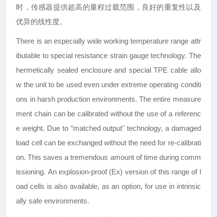
时，传感器提供超高的量程过载范围，良好的重复性以及
优异的线性度。
There is an especially wide working temperature
range attr
ibutable to special resistance
strain gauge technology. The
hermetically
sealed enclosure and special TPE cable allo
w
the unit to be used even under extreme
operating conditi
ons in harsh production
environments.
The entire measure
ment chain can be
calibrated without the use of a referenc
e
weight. Due to
“
matched output
"
technology,
a damaged
load cell can be exchanged
without the need for re-calibrati
on. This
saves a tremendous amount of time during
comm
issioning
.
An explosion-proof (Ex) version of this range
of l
oad cells is also available, as an option,
for use in intrinsic
ally safe environments.