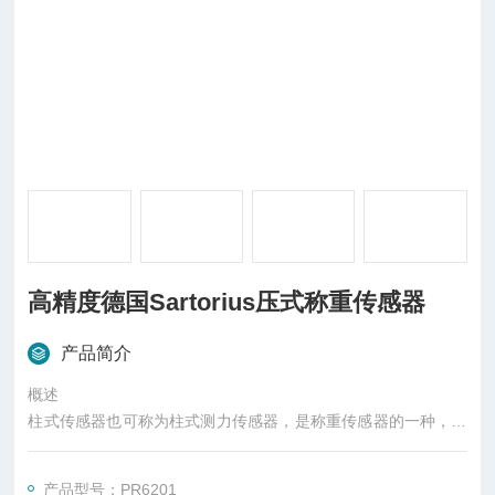
高精度德国Sartorius压式称重传感器
产品简介
概述
柱式传感器也可称为柱式测力传感器，是称重传感器的一种，是
一种将质量信号转变为可测量的电信号输出的装置，主要有S
型、悬臂型、轮辐式、板环式、膜盒式、桥式、柱筒式等几种样
产品型号：PR6201