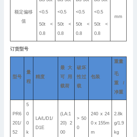
额定偏移
<0
.
5
<0
.
5
<0
.
5
<0
.
5
mm
值
50t <
50t <
50t <
50t <
0
.
8
0
.
8
0
.
8
0
.
8
订货型号
重量
最大
破坏
量
毛
型号
精度
可用
性过
包装
程
重/
载荷
载
净重
5
PR6
0
(LA:1
240 x 24
2
.
8k
LA/L/D1/
> 50
201/
0
20) 2
0 x 155m
g/1
.
9
D1E
0
52
k
00
m
kg