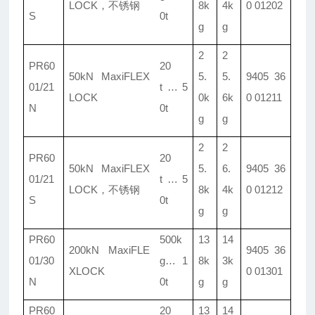
LOCK
，
不锈钢
8k
4k
0 01202
S
0t
g
g
2
2
PR60
20
50kN MaxiFLEX
5.
5.
9405 36
01/
21
t
…
5
LOCK
0k
6k
0 01211
N
0t
g
g
2
2
PR60
20
50kN MaxiFLEX
5.
6.
9405 36
01/
21
t
…
5
LOCK
，
不锈钢
8k
4k
0 01212
S
0t
g
g
PR60
500k
13
14
200kN MaxiFLE
9405 36
01/
30
g
…
1
8k
3k
XLOCK
0 01301
N
0t
g
g
PR60
20
13
14