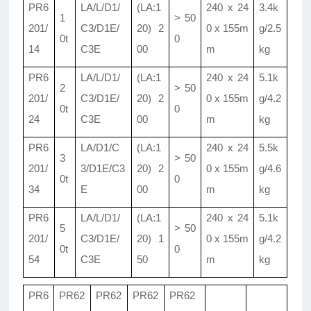
PR6
LA/L/D1/
(LA:1
240 x 24
3
.
4k
1
> 50
201/
C3/D1E/
20) 2
0 x 155m
g/2
.
5
0t
0
14
C3E
00
m
kg
PR6
LA/L/D1/
(LA:1
240 x 24
5
.
1k
2
> 50
201/
C3/D1E/
20) 2
0 x 155m
g/4
.
2
0t
0
24
C3E
00
m
kg
PR6
LA/D1/C
(LA:1
240 x 24
5
.
5k
3
> 50
201/
3/D1E/C3
20) 2
0 x 155m
g/4
.
6
0t
0
34
E
00
m
kg
PR6
LA/L/D1/
(LA:1
240 x 24
5
.
1k
5
> 50
201/
C3/D1E/
20)
1
0 x 155m
g/4
.
2
0t
0
54
C3E
50
m
kg
PR6
PR62
PR62
PR62
PR62