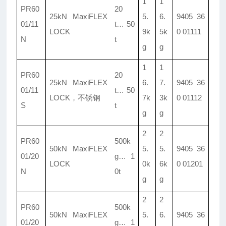
1
1
PR60
20
25kN MaxiFLEX
5.
6.
9405 36
01/
11
t
…
50
LOCK
9k
5k
0 01111
N
t
g
g
1
1
PR60
20
25kN MaxiFLEX
6.
7.
9405 36
01/
11
t
…
50
LOCK
，
不锈钢
7k
3k
0 01112
S
t
g
g
2
2
PR60
500k
50kN MaxiFLEX
5.
5.
9405 36
01/
20
g
…
1
LOCK
0k
6k
0 01201
N
0t
g
g
2
2
PR60
500k
50kN MaxiFLEX
5.
6.
9405 36
01/
20
g
…
1