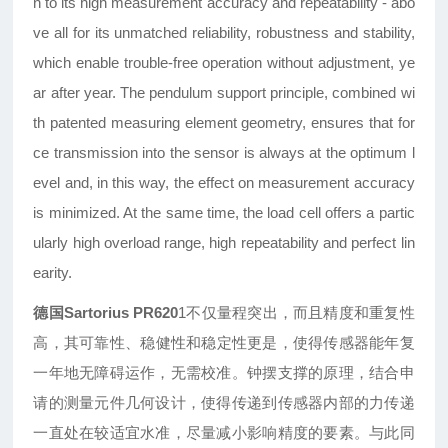
n to its high measurement
accuracy and repeatability - abo
ve all for
its unmatched reliability, robustness and
stability,
which enable trouble-free operation
without adjustment, ye
ar after year.
The pendulum support principle, combined
wi
th patented measuring element geometry,
ensures that for
ce transmission into the
sensor is always at the optimum l
evel and,
in this way, the effect on measurement
accuracy
is minimized. At the same time,
the load cell offers a partic
ularly high overload
range, high repeatability and perfect
lin
earity.
德国Sartorius
PR620
1
不仅量程突出
，
而且精度和重复性
高
，
其可靠性
、
稳健性
和稳定性更是，使得传感器能年复
一年地无障碍运作，无需校准。钟摆支撑的原理，结合申
请的测量元件几何设计，使得传递到传感器内部的力传递
一直处在较适宜水准，尽量减小影响精度的要素。与此同