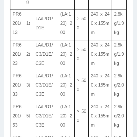
g
PR6
(LA:1
240 x 24
2
.
8k
LA/L/D1/
> 50
201/
1t
20) 2
0 x 155m
g/1
.
9
D1E
0
13
00
m
kg
PR6
LA/L/D1/
(LA:1
240 x 24
2
.
8k
> 50
201/
2t
C3/D1E/
20) 2
0 x 155m
g/1
.
9
0
23
C3E
00
m
kg
PR6
LA/L/D1/
(LA:1
240 x 24
2
.
9k
> 50
201/
3t
C3/D1E/
20) 2
0 x 155m
g/2
.
0
0
33
C3E
00
m
kg
PR6
LA/L/D1/
(LA:1
240 x 24
2
.
9k
> 50
201/
5t
C3/D1E/
20) 2
0 x 155m
g/2
.
0
0
53
C3E
00
m
kg