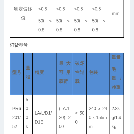
额定偏移
<0
.
5
<0
.
5
<0
.
5
<0
.
5
mm
值
50t <
50t <
50t <
50t <
0
.
8
0
.
8
0
.
8
0
.
8
订货型号
重量
最大
破坏
量
毛
型号
精度
可用
性过
包装
程
重/
载荷
载
净重
5
PR6
0
(LA:1
240 x 24
2
.
8k
LA/L/D1/
> 50
201/
0
20) 2
0 x 155m
g/1
.
9
D1E
0
52
k
00
m
kg