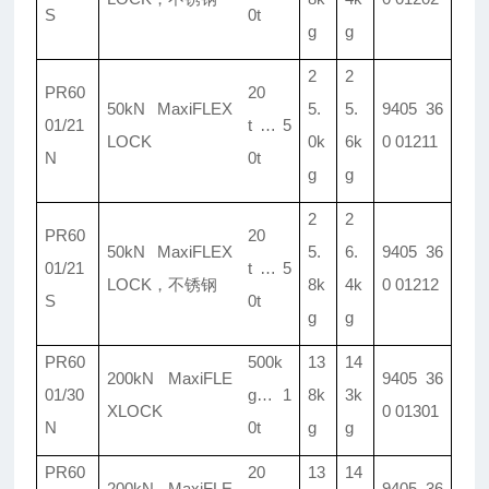
S
0t
g
g
2
2
PR60
20
50kN MaxiFLEX
5.
5.
9405 36
01/
21
t
…
5
LOCK
0k
6k
0 01211
N
0t
g
g
2
2
PR60
20
50kN MaxiFLEX
5.
6.
9405 36
01/
21
t
…
5
LOCK
，
不锈钢
8k
4k
0 01212
S
0t
g
g
PR60
500k
13
14
200kN MaxiFLE
9405 36
01/
30
g
…
1
8k
3k
XLOCK
0 01301
N
0t
g
g
PR60
20
13
14
200kN MaxiFLE
9405 36