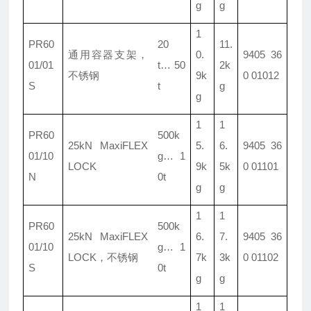
g
g
1
PR60
20
11.
通用容器支架，
0.
9405 36
01/
01
t
…
50
2k
不锈钢
9k
0 01012
S
t
g
g
1
1
PR60
500k
25kN MaxiFLEX
5.
6.
9405 36
01/
10
g
…
1
LOCK
9k
5k
0 01101
N
0t
g
g
1
1
PR60
500k
25kN MaxiFLEX
6.
7.
9405 36
01/10
g
…
1
LOCK
，不锈钢
7k
3k
0 01102
S
0t
g
g
1
1