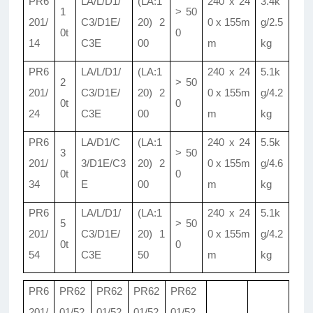
PR6
LA/L/D1/
(LA:1
240 x 24
3
.
4k
1
> 50
201/
C3/D1E/
20) 2
0 x 155m
g/2
.
5
0t
0
14
C3E
00
m
kg
PR6
LA/L/D1/
(LA:1
240 x 24
5
.
1k
2
> 50
201/
C3/D1E/
20) 2
0 x 155m
g/4
.
2
0t
0
24
C3E
00
m
kg
PR6
LA/D1/C
(LA:1
240 x 24
5
.
5k
3
> 50
201/
3/D1E/C3
20) 2
0 x 155m
g/4
.
6
0t
0
34
E
00
m
kg
PR6
LA/L/D1/
(LA:1
240 x 24
5
.
1k
5
> 50
201/
C3/D1E/
20)
1
0 x 155m
g/4
.
2
0t
0
54
C3E
50
m
kg
PR6
PR62
PR62
PR62
PR62
201/
01/
52
01/
52
01/
52
01/
52