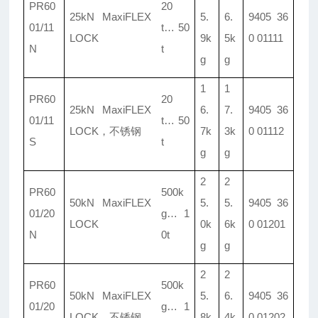
PR60
20
25kN MaxiFLEX
5.
6.
9405 36
01/
11
t
…
50
LOCK
9k
5k
0 01111
N
t
g
g
1
1
PR60
20
25kN MaxiFLEX
6.
7.
9405 36
01/
11
t
…
50
LOCK
，
不锈钢
7k
3k
0 01112
S
t
g
g
2
2
PR60
500k
50kN MaxiFLEX
5.
5.
9405 36
01/
20
g
…
1
LOCK
0k
6k
0 01201
N
0t
g
g
2
2
PR60
500k
50kN MaxiFLEX
5.
6.
9405 36
01/
20
g
…
1
LOCK
，
不锈钢
8k
4k
0 01202