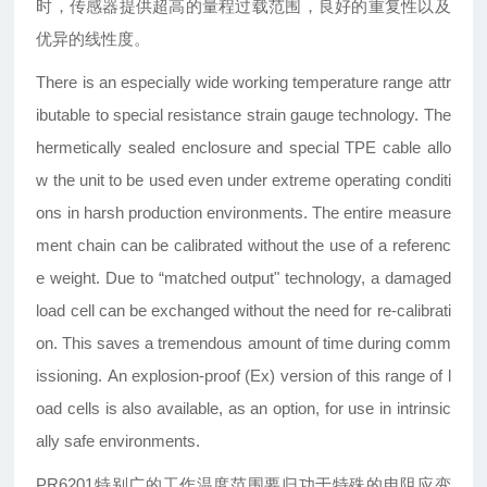
时，传感器提供超高的量程过载范围，良好的重复性以及
优异的线性度。
There is an especially wide working temperature
range attr
ibutable to special resistance
strain gauge technology. The
hermetically
sealed enclosure and special TPE cable allo
w
the unit to be used even under extreme
operating conditi
ons in harsh production
environments.
The entire measure
ment chain can be
calibrated without the use of a referenc
e
weight. Due to
“
matched output
"
technology,
a damaged
load cell can be exchanged
without the need for re-calibrati
on. This
saves a tremendous amount of time during
comm
issioning
.
An explosion-proof (Ex) version of this range
of l
oad cells is also available, as an option,
for use in intrinsic
ally safe environments.
PR6201特别广的工作温度范围要归功于特殊的电阻应变