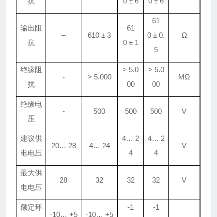
抗
0
±
6
0
±
6
61
输出阻
61
–
610
±
3
0
±
0
.
Ω
抗
0
±
1
5
绝缘阻
> 5
.
0
> 5
.
0
-
> 5
.
000
MΩ
抗
00
00
绝缘电
-
500
500
500
V
压
建议
供
4
…
2
4
…
2
20
…
28
4
…
24
V
电
电压
4
4
最大供
28
32
32
32
V
电电压
额定环
-1
-1
-10
…
+5
-10
…
+5