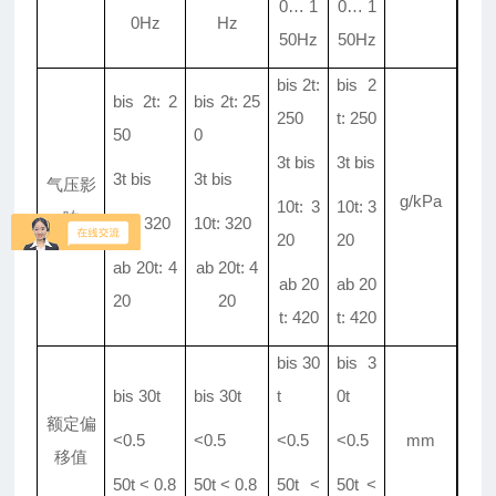
0
…
1
0
…
1
0Hz
Hz
50Hz
50Hz
bis 2t:
bis 2
bis 2t: 2
bis 2t: 25
250
t: 250
50
0
3t bis
3t bis
3t bis
3t bis
气压影
g/kPa
10t: 3
10t: 3
响
10t: 320
10t: 320
20
20
ab 20t: 4
ab 20t: 4
ab 20
ab 20
20
20
t: 420
t: 420
bis 30
bis 3
bis 30t
bis 30t
t
0t
额定偏
<0
.
5
<0
.
5
<0
.
5
<0
.
5
mm
移值
50t < 0
.
8
50t < 0
.
8
50t <
50t <