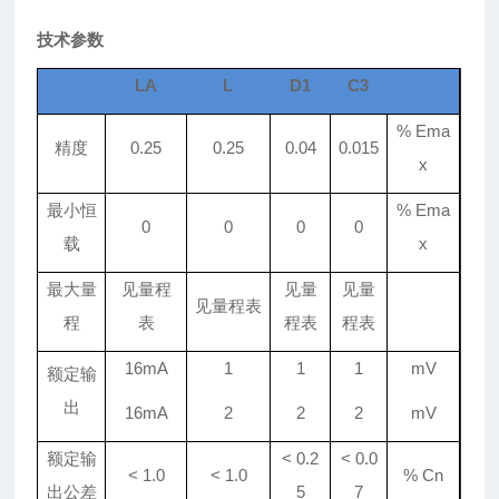
技术参数
LA
L
D1
C3
% Ema
精度
0.25
0.25
0.04
0.015
x
最小恒
% Ema
0
0
0
0
载
x
最大量
见量程
见量
见量
见量程表
程
表
程表
程表
16mA
1
1
1
mV
额定输
出
16mA
2
2
2
mV
额定输
<
0.2
<
0.0
< 1.0
< 1.0
% Cn
出公差
5
7