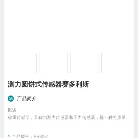
测力圆饼式传感器赛多利斯
产品简介
概述
称重传感器，又称为测力传感器和压力传感器，是一种将质量信
号转变为可测量的电信号输出的装置，主要有S型、悬臂型、轮
辐式、波纹管式、单点式、桥式、柱式等几种样式。称重传感器
产品型号：PR6251