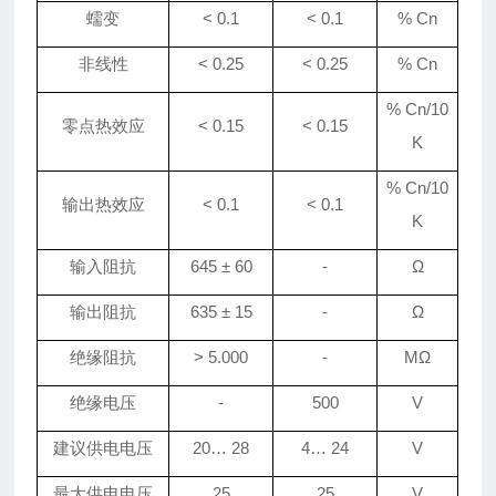
蠕变
< 0.
1
< 0.
1
% Cn
非线性
< 0.25
< 0.25
% Cn
% Cn/10
零点热效应
< 0.15
< 0.15
K
% Cn/10
输出热效应
< 0.1
< 0.1
K
输入阻抗
645
±
60
-
Ω
输出阻抗
635
±
15
-
Ω
绝缘阻抗
> 5
.
000
-
MΩ
绝缘电压
-
500
V
建议
供电
电压
20
…
28
4
…
24
V
最大供电电压
25
25
V