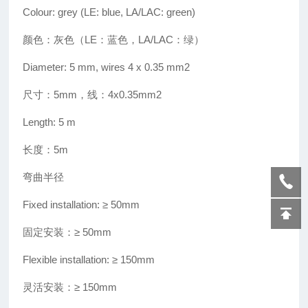
Colour: grey (LE: blue, LA/LAC: green)
颜色：灰色（LE：蓝色，LA/LAC：绿）
Diameter: 5 mm, wires 4 x 0.35 mm2
尺寸：5mm，线：4x0.35mm2
Length: 5 m
长度：5m
弯曲半径
Fixed installation: ≥
50mm
固定安装
：
≥
50mm
Flexible installation: ≥
150mm
灵活安装：
≥
150mm