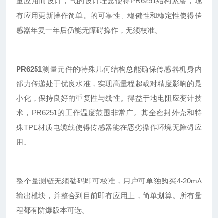
量应用而设计，气的设计理念使得PR6251结构紧凑，现
有应用更新操作简单。的可靠性、稳健性和稳定性使得传
感器年复一年后仍能无障碍操作，无须校准。
PR6251
测量元件的特殊几何结构总能确保传感器机身内
部力传递处于优良水准，实现高量程超载对精度影响的最
小化，保持良好的重复性与线性。得益于地电阻应变计技
术，PR6251的工作温度范围非常广。其全密封外壳和特
殊TPE材质电缆线使得传感器能在恶劣操作环境无障碍应
用。
整个
量测
链无须砝码即可校准
，用户可单独购买4-20mA
输出模块，并整合到目前即有应用上，简单划算。所有量
程都有防爆版本可选。