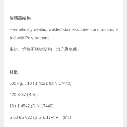
传感器结构
Hermetically sealed, welded stainless steel
construction, fi
lled with Polyurethane
密封、焊接不锈钢结构，填充聚氨酯。
材质
500 kg
…
10 t 1.4021 (DIN 17440),
420 S 37 (B.S.)
16 t 1.4542 (DIN 17440),
S 604/S 622 (B.S.), 17-4 PH (Int.)