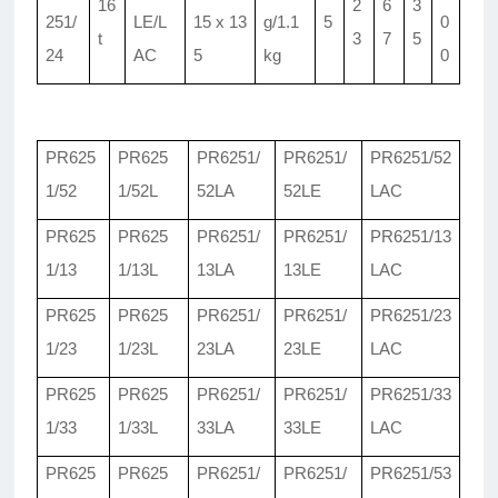
16
2
6
3
251/
LE/L
15 x 13
g/1.1
5
0
t
3
7
5
24
AC
5
kg
0
PR625
PR625
PR6251/
PR6251/
PR6251/
52
1/
52
1/
52L
52LA
52LE
LAC
PR625
PR625
PR6251/
PR6251/
PR6251/
13
1/
13
1/
13L
13LA
13LE
LAC
PR625
PR625
PR6251/
PR6251/
PR6251/
23
1/
23
1/
23L
23LA
23LE
LAC
PR625
PR625
PR6251/
PR6251/
PR6251/
33
1/
33
1/
33L
33LA
33LE
LAC
PR625
PR625
PR6251/
PR6251/
PR6251/
53