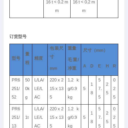
16 t < 0.2 m
16 t < 0.2 m
m
m
订货型号
包装尺
重量
尺寸（mm）
量
寸
型号
精度
毛重/
程
A
D
E
H
R
mm
净重
PR6
50
L/LA/
220 x 2
1.2 k
5
0
1
2
251/
0k
LE/L
15 x 13
g/0.9
5
7.
2
8
5
52
g
AC
5
kg
5
5
PR6
L/LA/
220 x 2
1.2 k
5
0
1
2
251/
1t
LE/L
15 x 13
g/0.9
5
7.
2
8
5
13
AC
5
kg
5
5