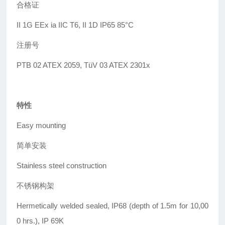
合格证
II 1G EEx ia IIC T6, II 1D IP65 85
°
C
注册
号
PTB 02 ATEX 2059, T
ü
V 03 ATEX 2301x
特性
Easy mounting
简单安装
Stainless steel construction
不锈钢构架
Hermetically welded sealed, IP68 (depth of 1.5m for 10,00
0 hrs.), IP 69K