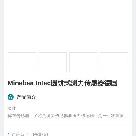
Minebea Intec圆饼式测力传感器德国
产品简介
概述
称重传感器，又称为测力传感器和压力传感器，是一种将质量信
号转变为可测量的电信号输出的装置，主要有S型、悬臂型、轮
辐式、波纹管式、单点式、桥式、柱式等几种样式。称重传感器
产品型号：PR6251