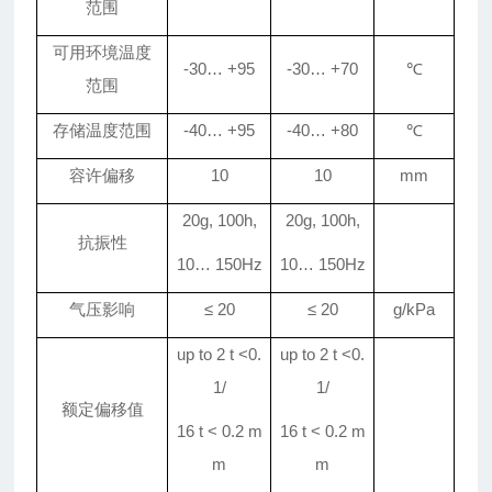
范围
可用环境温度
-
3
0
…
+
9
5
-
3
0
…
+
70
℃
范围
存储温度范围
-40
…
+
95
-40
…
+
80
℃
容许偏移
10
10
mm
20g, 100h,
20g, 100h,
抗振性
10
…
150Hz
10
…
150Hz
气压影响
≤
20
≤
20
g/kPa
up to 2 t <0.
up to 2 t <0.
1/
1/
额定偏移值
16 t < 0.2 m
16 t < 0.2 m
m
m