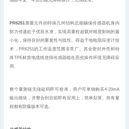
PR6251
测量元件的特殊几何结构总能确保传感器机身内
部力传递处于优良水准，实现高量程超载对精度影响的最
小化，保持良好的重复性与线性。得益于地电阻应变计技
术，PR6251的工作温度范围非常广。其全密封外壳和特
殊TPE材质电缆线使得传感器能在恶劣操作环境无障碍应
用。
整个
量测
链无须砝码即可校准
，用户可单独购买4-20mA
输出模块，并整合到目前即有应用上，简单划算。所有量
程都有防爆版本可选。