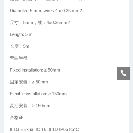
Diameter: 5 mm, wires 4 x 0.35 mm2
尺寸：5mm，线：4x0.35mm2
Length: 5 m
长度：5m
弯曲半径
Fixed installation: ≥
50mm
固定安装
：
≥
50mm
Flexible installation: ≥
150mm
灵活安装：
≥
150mm
合格证
II 1G EEx ia IIC T6, II 1D IP65 85
°
C