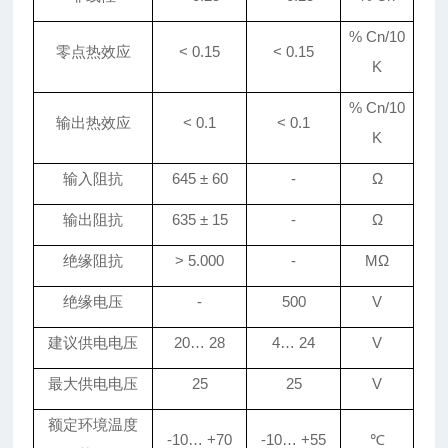
% Cn/10
零点热效应
< 0.15
< 0.15
K
% Cn/10
输出热效应
< 0.1
< 0.1
K
输入阻抗
645
±
60
-
Ω
输出阻抗
635
±
15
-
Ω
绝缘阻抗
> 5
.
000
-
MΩ
绝缘电压
-
500
V
建议
供电
电压
20
…
28
4
…
24
V
最大供电电压
25
25
V
额定环境温度
-10
…
+
70
-10
…
+55
℃