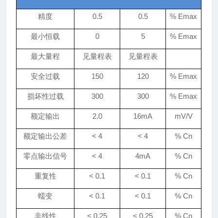
精度
0.5
0.5
% Emax
最小恒载
0
5
% Emax
最大量程
见量程表
见量程表
安全过载
150
120
% Emax
损坏性过载
300
300
% Emax
额定输出
2.0
16mA
mV/V
额定输出公差
<
4
<
4
% Cn
零点输出信号
<
4
4mA
% Cn
重复性
< 0.
1
< 0.
1
% Cn
蠕变
< 0.
1
< 0.
1
% Cn
非线性
< 0.25
< 0.25
% Cn