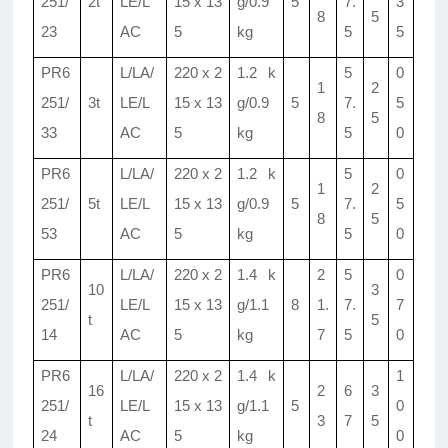
251/
2t
LE/L
15 x 13
g/0.9
5
7.
3
8
5
23
AC
5
kg
5
5
PR6
L/LA/
220 x 2
1.2 k
5
0
1
2
251/
3t
LE/L
15 x 13
g/0.9
5
7.
5
8
5
33
AC
5
kg
5
0
PR6
L/LA/
220 x 2
1.2 k
5
0
1
2
251/
5t
LE/L
15 x 13
g/0.9
5
7.
5
8
5
53
AC
5
kg
5
0
PR6
L/LA/
220 x 2
1.4 k
2
5
0
10
3
251/
LE/L
15 x 13
g/1.1
8
1.
7.
7
t
5
14
AC
5
kg
7
5
0
PR6
L/LA/
220 x 2
1.4 k
1
16
2
6
3
251/
LE/L
15 x 13
g/1.1
5
0
t
3
7
5
24
AC
5
kg
0