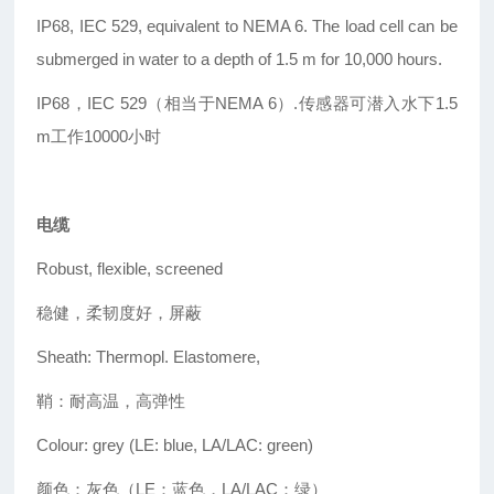
IP68, IEC 529, equivalent to NEMA 6.
The load cell can be
submerged in water to a
depth of 1.5 m for 10,000 hours.
IP68，IEC 529（相当于NEMA 6）.传感器可潜入水下1.5
m工作10000小时
电缆
Robust, flexible, screened
稳健，柔韧度好，屏蔽
Sheath: Thermopl. Elastomere,
鞘：耐高温，高弹性
Colour: grey (LE: blue, LA/LAC: green)
颜色：灰色（LE：蓝色，LA/LAC：绿）