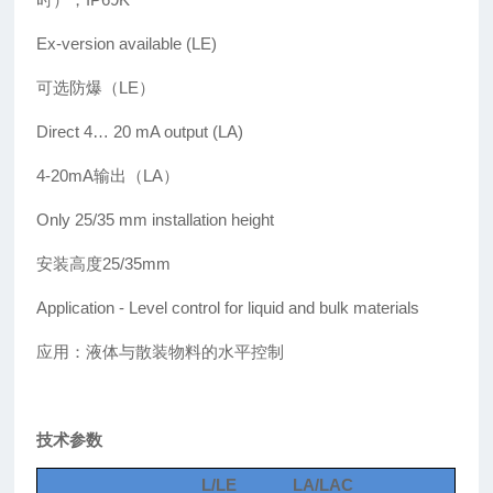
Ex-version available (LE)
可选防爆（LE）
Direct 4… 20 mA output (LA)
4-20mA输出（LA）
Only 25/35 mm installation height
安装高度25/35mm
Application
- Level control for liquid and bulk
materials
应用：液体与散装物料的水平控制
技术参数
L/LE
LA/LAC