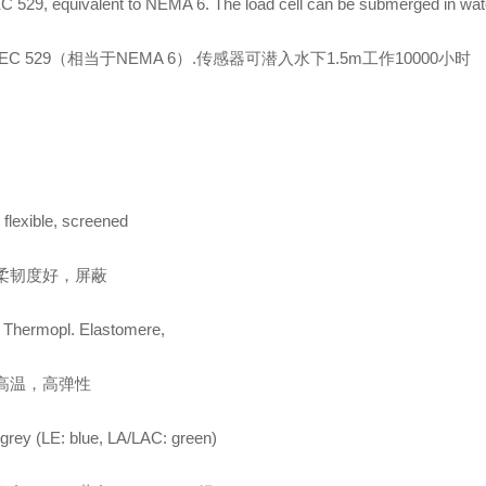
EC 529, equivalent to NEMA 6.
The load cell can be submerged in wat
，IEC 529（相当于NEMA 6）.传感器可潜入水下1.5m工作10000小时
 flexible, screened
柔韧度好，屏蔽
 Thermopl. Elastomere,
高温，高弹性
 grey (LE: blue, LA/LAC: green)