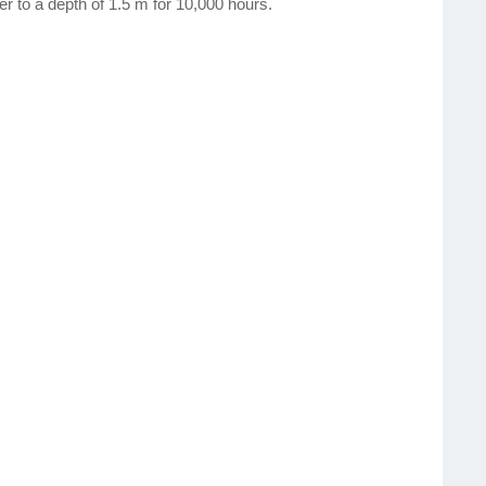
er to a
depth of 1.5 m for 10,000 hours.