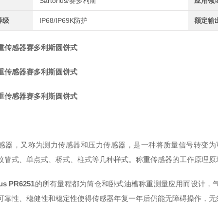
Sartorius/赛多利斯
应用领
等级
IP68/IP69K防护
额定输
重传感器赛多利斯圆饼式
重传感器赛多利斯圆饼式
重传感器赛多利斯圆饼式
感器，又称为测力传感器和压力传感器，是一种将质量信号转变为
纹管式、单点式、桥式、柱式等几种样式。称重传感器的工作原理原理
ius PR6251
的所有量程都为筒仓和卧式油槽称重测量应用而设计，气
可靠性、稳健性和稳定性使得传感器年复一年后仍能无障碍操作，无