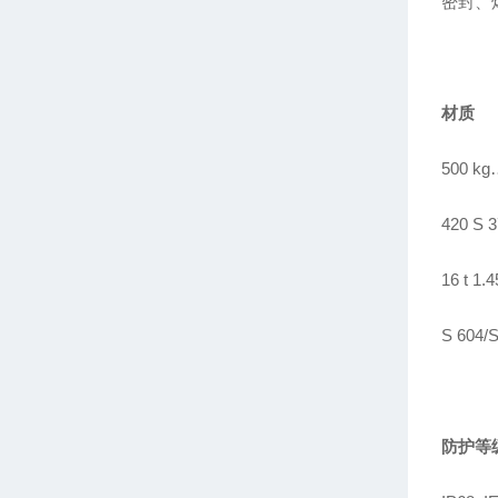
密封、
材质
500 kg
420 S 3
16 t 1.
S 604/S
防护等