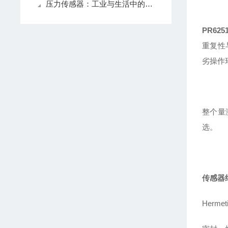
压力传感器：工业与生活中的感知精灵
PR625
重复性
劣操作
整个
量
选。
传感器
Hermeti