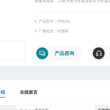
称重传感器，又称为测力传感器和压力传感
置，主要有S型、悬臂型、轮辐式、波纹管式
理原理上称重传感器就是压力传感器, 只是形
产品型号：PR6251
厂商性质：代理商
产品咨询
介绍
在线留言