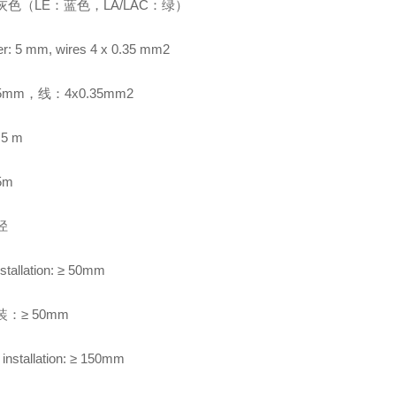
色（LE：蓝色，LA/LAC：绿）
r: 5 mm, wires 4 x 0.35 mm2
mm，线：4x0.35mm2
 5 m
5m
径
stallation: ≥
50mm
装
：
≥
50mm
 installation: ≥
150mm