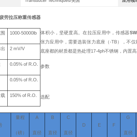
Transducer Techniques/美国
应用领
抗疲劳拉压称重传感器
体积小，坚硬度高。
在拉压应用中，传感器
SW
范围
1000-50000lb
张力应用中，需要选装张力底座（-TB），不
输出
2 mV/V
底座都的材质都是热处理17-4ph不锈钢，内
性
0.05% of R.O.
参数
0.05% of R.O.
过载
150% of R.O.
选配
量程
A
B
C
G
号
D
E
F
（磅）
直径
直径
直径
直径