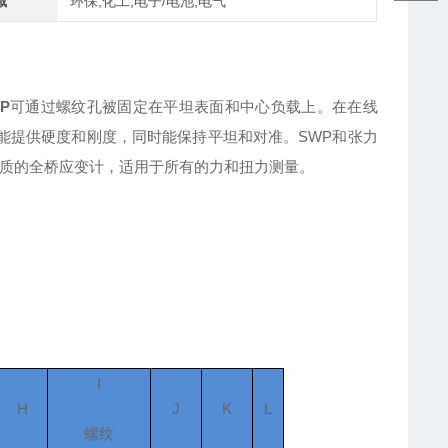
域
环保,化工,电子/电池,电气
P
可通过螺纹孔被固定在平坦表面和中心负载上。在在线
仅能提供硬度和刚度，同时能保持平坦和对准。SWP和张力
置高质的全桥应变计，适用于所有的力和扭力测量。
I
H
J
K
L
螺纹