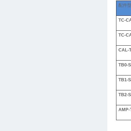
配件
TC-C
TC-C
CAL-
TB0-
TB1-
TB2-
AMP-