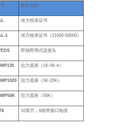
型号
配件
名称
AL
张力校准证书
AL-1
张力校准证书（
21000-50000）
TEDS
即插即用式连接头
SWP135
拉力底座（
1K-5K-4）
SWP1020
拉力底座（
5K-20K）
SWP50K
拉力底座（
50K）
T6
10英尺，6线带接口电缆