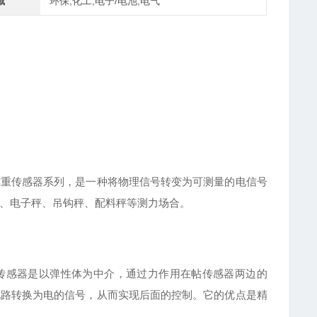
域
环保,化工,电子/电池,电气
称重传感器系列，是一种将物理信号转变为可测量的电信号
、电子秤、吊钩秤、配料秤等测力场合。
传感器是以弹性体为中介，通过力作用在帖传感器两边的
电路转换为电的信号，从而实现后面的控制。它的优点是精