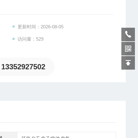
于称重传感器系列，是一种将物理信号转变为可测量的电
平台秤、电子秤、吊钩秤、配料秤等测力场合。
SM系列压式力传感器是以弹性体为中介，通过力作用在帖传感器两边的
更新时间：2026-08-05
电路转换为电的信号，从而实现后面的控制。
访问量：529
13352927502