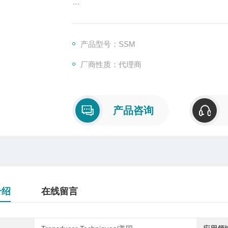
拉压力传感器又叫电阻应变式传感器，隶属
信号输出的装置。广泛运用在工业称重系统、
美国Transducer Techniques S
产品型号：SSM
电阻应片使它的阻值发生变化，再经过相应的
厂商性质：代理商
产品咨询
介绍
在线留言