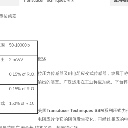
Transducer Techniques/美国
应用领
称重传感器
范围
50-10000lb
概述
输出
2
mV/V
拉压力传感器又叫电阻应变式传感器，隶属于
性
0.
15
% of R.O.
输出的装置。广泛运用在工业称重系统、平台秤
0.
15
% of R.O.
过载
150% of R.O.
美国
Transducer Techniques SSM
系列压式力
电阻应片使它的阻值发生变化，再经过相应的
测量范围广
,寿命长,结构简单，频响特性好。