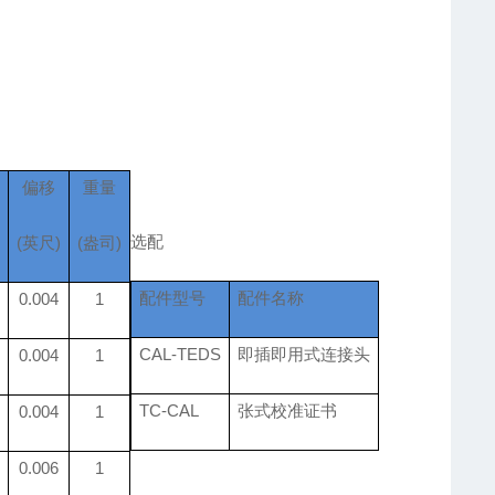
率
偏移
重量
选配
(英尺)
(
盎司
)
配件
型号
配件
名称
0.00
4
1
CAL-TEDS
即插即用式连接头
0.004
1
TC-CAL
张式校准证书
0.004
1
0.006
1