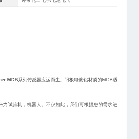
域
环保,化工,电子/电池,电气
cer
MDB
系列传感器应运而生
。阳极电镀铝材质的
MDB适
张力试验机
，
机器人
。不仅如此，我们可根据您的需求进