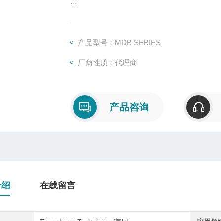
随着安装空间受限的应用越来越越多，Transd
适用于拉压两用运用。
产品型号：MDB SERIES
MDB的应用有过程控制中的载荷反馈，低量
厂商性质：代理商
进行定制。
产品咨询
介绍
在线留言