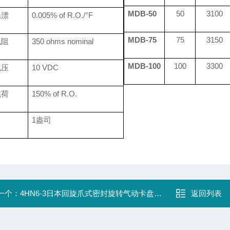
MDB-50
50
3100
温漂
0.0
05
% of R.O./°F
MDB-75
75
3150
电阻
350 ohms nominal
MDB-100
100
3300
电压
10 VDC
载荷
150% of R.O.
1盎司
一个：
4HN6-3日本回旋爪式密封旋转气动卡盘PMT
返回列表