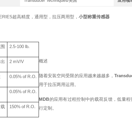
Transducer Techniques/美国
应用领
SERIES超高精度
，
通用型
，
拉压两用型
，
小型称重传感器
范围
2.5-100 lb
.
概述
输出
2
mV/V
随着安装空间受限的应用越来越越多
，
Transdu
性
0.
05
% of R.O.
用于拉压两用运用。
0.
05
% of R.O.
MDB
的应用有过程控制中的载荷反馈
，
低量程
过载
150% of R.O.
行定制。