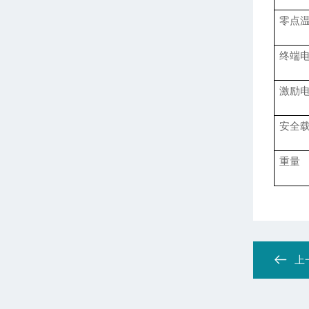
零点
终端
激励
安全
重量
上