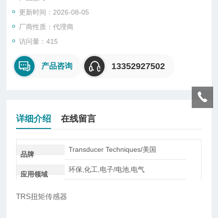
传感器可以应用在制造粘度计，电动（气动，液力）扭力扳手，
更新时间：2026-08-05
它具有精度高，频响快，可靠性好，寿命长等优点。
Transducer Techniques TRS反作用扭矩传感器非常适合于测量
厂商性质：代理商
电机支架、泵支架及机器支架中的反作用力或抑制扭矩。
访问量：415
13352927502
产品咨询
详细介绍
在线留言
Transducer Techniques/美国
品牌
环保,化工,电子/电池,电气
应用领域
TRS扭矩传感器