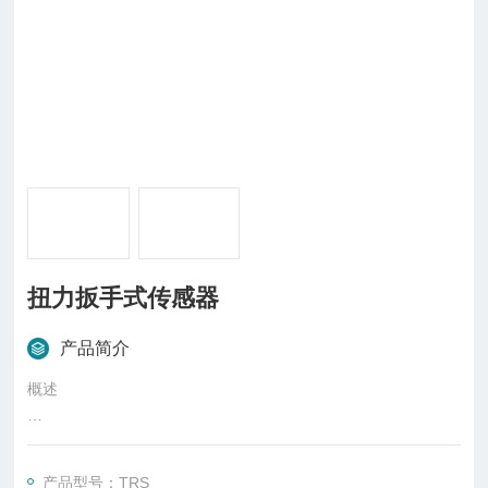
扭力扳手式传感器
产品简介
概述
扭矩传感器是对各种旋转或非旋转机械部件上对扭转力矩感知的
检测。扭矩传感器将扭力的物理变化转换成精确的电信号。扭矩
产品型号：TRS