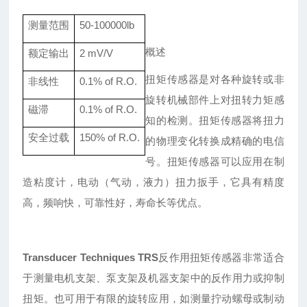
测量范围
50-
1000
00lb
概述
额定输出
2 mV/V
扭矩传感器是对各种旋转或非
非线性
0.
1
% of R.O.
旋转机械部件上对扭转力矩感
磁滞
0.
1
% of R.O.
知的检测。扭矩传感器将扭力
安全过载
150% of R.O.
的物理变化转换成精确的电信
号。扭矩传感器可以应用在制
造粘度计，电动（气动，液力）扭力扳手，它具有精度
高，频响快，可靠性好，寿命长等优点。
Transducer Techniques TRS
反作用扭矩传感器非常适合
于测量电机支架、泵支架及机器支架中的反作用力或抑制
扭矩。也可用于有限的旋转应用，如测量拧动螺母或制动