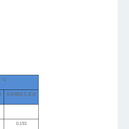
-Q
径
实际螺纹孔直径
0.193