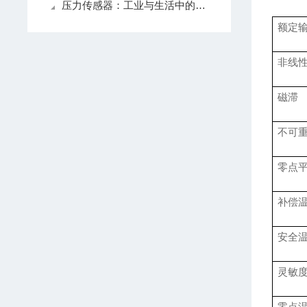
压力传感器：工业与生活中的感知精灵
额定
非线
磁滞
不可
零点
补偿
安全
灵敏
零点