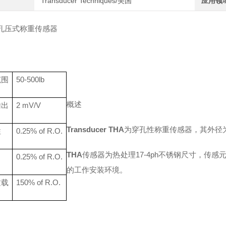
Transducer Techniques/美国
应用领
孔压式称重传感器
范围
50-500lb
概述
输出
2
mV/V
Transducer THA
为穿孔性称重传感器，其外径
性
0.
25
% of R.O.
THA
传感器为热处理
17-4ph不锈钢尺寸，
0.
25
% of R.O.
的工作安装环境。
过载
150% of R.O.