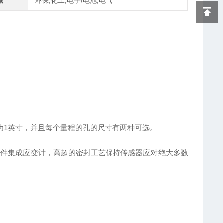
域
环保,化工,电子/电池,电气
为
1英寸，并且每个量程的孔的尺寸有两种可选。
传感元件集成应变计，高超的密封工艺保持传感器应对绝大多数