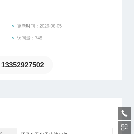
，其外径为1英寸，并且每个量程的孔的尺寸有两种可选。
，传感元件集成应变计，高超的密封工艺保持传感器应对绝大
更新时间：2026-08-05
访问量：748
13352927502