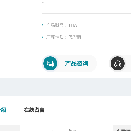
Transducer THA为穿孔性称重传感器
THA传感器为热处理17-4ph不锈钢尺寸
产品型号：THA
多数的工作安装环境
厂商性质：代理商
产品咨询
介绍
在线留言