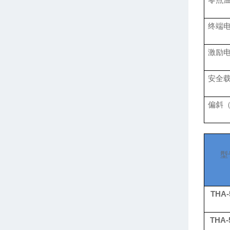
终端
激励
安全
偏斜
型
THA-
THA-