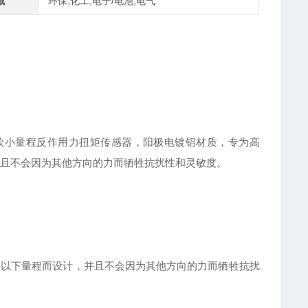
域
环保,化工,电子/电池,电气
es RTS是一款小量程反作用力扭矩传感器，阳极电镀铝材质，专为高
设计，并且不会因为其他方向的力而牺牲抗扰性和灵敏度。
in-lbs以下量程而设计，并且不会因为其他方向的力而牺牲抗扰