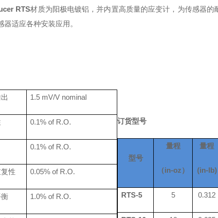
ucer RTS
材质为阳极电镀铝，并内置高质量的应变计，为传感器的
感器适应各种安装应用。
输出
1.5
mV/V nominal
订货型号
性
0.
1
% of R.O.
量程
量程
0.
1
% of R.O.
型号
（
in-oz）
(in-lb)
重复性
0.
05
% of R.O.
RTS-5
5
0.312
平衡
1.0% of R.O.