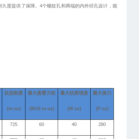
耐久度提供了保障。
4个螺纹孔和两端的内外径孔设计，能
抗扭刚度
最大悬臂力矩
最大抗剪强度
最大推力
(in-oz)
(WxS in-oz)
(W oz)
(P oz)
725
60
40
280