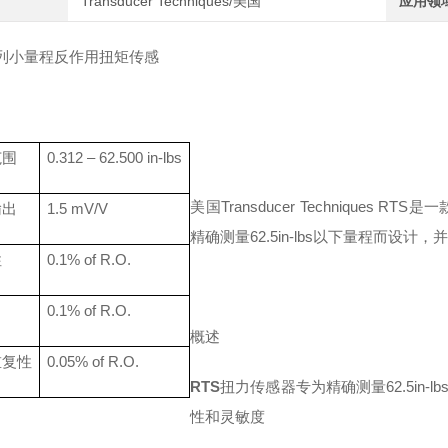
Transducer Techniques/美国
应用领
系列小量程反作用扭矩传感
范围
0.312
–
62.500 in-lbs
美国
Transducer Techniqu
输出
1.5
mV/V
精确测量62.5in-lbs以下量程而
性
0.
1
% of R.O.
0.
1
% of R.O.
概述
重复性
0.
05
% of R.O.
RTS
扭力传感器专为精确测量
62.5
性和灵敏度