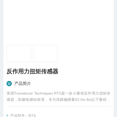
反作用力扭矩传感器
产品简介
美国Transducer Techniques RTS是一款小量程反作用力扭矩传
感器，阳极电镀铝材质，专为高精确测量62.5in-lbs以下量程而
设计，并且不会因为其他方向的力而牺牲抗扰性和灵敏度。
RTS扭力传感器专为精确测量62.5in-lbs以下量程而设计，并且
产品型号：RTS