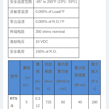
安全温度范围
-65° to 200°F
(19℃- 93℃)
灵敏度温漂
0.005% of Load/°F
零点温漂
0.0
05
% of R.O./°F
终端电阻
350 ohms nominal
激励电压
10 VDC
安全载荷
150% of R.O.
量
抗扭
最大悬
最大
量程
最大抗
程
刚度
臂力矩
推力
剪强度
型号
（
in-
(in-
(in-o
(WxS in
(P o
oz）
(W oz)
lb)
z)
-oz)
z)
RTS
0.3
5
725
60
40
280
-5
12