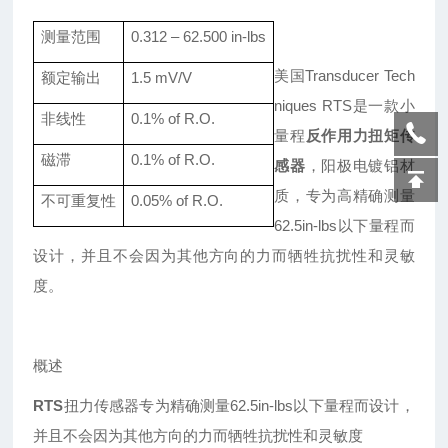
测量范围
0.312
–
62.500 in-lbs
美国
Transducer Tech
额定输出
1.5
mV/V
niques RTS是一款小
非线性
0.
1
% of R.O.
量程
反作用力扭矩传
磁滞
0.
1
% of R.O.
感器
，阳极电镀铝材
质，专为高精确测量
不可重复性
0.
05
% of R.O.
62.5in-lbs以下量程而
设计，并且不会因为其他方向的力而牺牲抗扰性和灵敏
度。
概述
RTS
扭力传感器专为精确测量
62.5in-lbs以下量程而设计，
并且不会因为其他方向的力而牺牲抗扰性和灵敏度