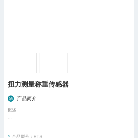
扭力测量称重传感器
产品简介
概述
RTS扭力传感器专为精确测量62.5in-lbs以下量程而设计，并且
不会因为其他方向的力而牺牲抗扰性和灵敏度
产品型号：RTS