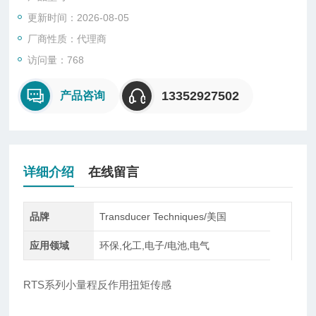
更新时间：2026-08-05
Transducer RTS材质为阳极电镀铝，并内置高质量的应变计，
为传感器的耐久度提供了保障。4个螺纹孔和两端的内外径孔设
厂商性质：代理商
计，能保证传感器适应各种安装应用。
访问量：768
13352927502
产品咨询
详细介绍
在线留言
品牌
Transducer Techniques/美国
应用领域
环保,化工,电子/电池,电气
RTS系列小量程反作用扭矩传感