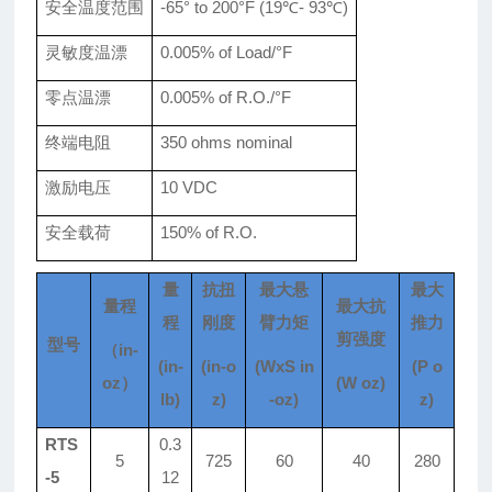
安全温度范围
-65° to 200°F
(19℃- 93℃)
灵敏度温漂
0.005% of Load/°F
零点温漂
0.0
05
% of R.O./°F
终端电阻
350 ohms nominal
激励电压
10 VDC
安全载荷
150% of R.O.
量
抗扭
最大悬
最大
量程
最大抗
程
刚度
臂力矩
推力
剪强度
型号
（
in-
(in-
(in-o
(WxS in
(P o
oz）
(W oz)
lb)
z)
-oz)
z)
RTS
0.3
5
725
60
40
280
-5
12