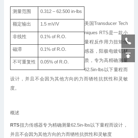
测量范围
0.312
–
62.500 in-lbs
美国
Transducer Tech
额定输出
1.5
mV/V
niques RTS是一款小
非线性
0.
1
% of R.O.
量程反作用力扭矩传
磁滞
0.
1
% of R.O.
感器，阳极电镀铝材
质，专为高精确测量
不可重复性
0.
05
% of R.O.
62.5in-lbs以下量程而
设计，并且不会因为其他方向的力而牺牲抗扰性和灵敏
度。
概述
RTS
扭力传感器专为精确测量
62.5in-lbs以下量程而设计，
并且不会因为其他方向的力而牺牲抗扰性和灵敏度