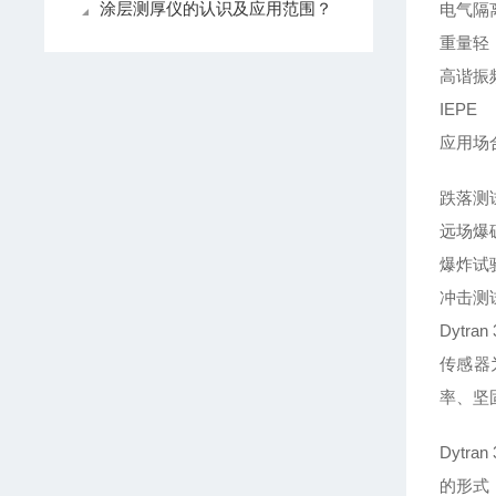
涂层测厚仪的认识及应用范围？
电气隔
重量轻
高谐振
IEPE
应用场
跌落测
远场爆
爆炸试
冲击测
Dyt
传感器
率、坚
Dyt
的形式