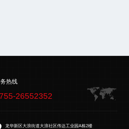
服务热线
755-26552352
龙华新区大浪街道大浪社区伟达工业园A栋2楼