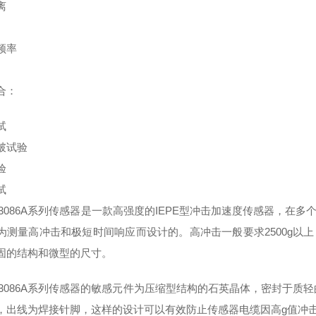
离
频率
合：
试
破试验
验
试
ran 3086A系列传感器是一款高强度的IEPE型冲击加速度传感器
为测量高冲击和极短时间响应而设计的。高冲击一般要求2500g以
固的结构和微型的尺寸。
ran 3086A系列传感器的敏感元件为压缩型结构的石英晶体，密封于
，出线为焊接针脚，这样的设计可以有效防止传感器电缆因高g值冲