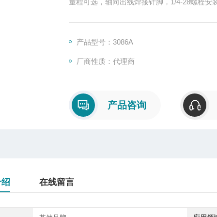
量程可选，轴向出线焊接针脚，1/4-28螺栓安装，3
产品型号：3086A
厂商性质：代理商
产品咨询
介绍
在线留言