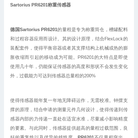
Sartorius PR6201称重传感器
德国Sartorius
PR
6201
的量程是专为称重筒仓，槽罐配料
和过程容器应用而设计。其的设计原理，结合FlexLock的
装配套件，使得平衡容器或者其支撑结构上机械或热的膨
胀收缩而引起的移动成为可能。PR6201的大特点是即使
使用几十年，仍能保证传感器的高度和形状不会发生变化
外，过载能力可达到传感器总量程的200%
使得传感器能年复一年地无障碍运作，无需校准。钟摆支
撑的原理，结合申请
的测量元件几何设计，使得传递到传
感器内部的力传递一直处在适宜水准，尽量减小影响精度
的要素。与此同时，传感器提供超高的量程过载范围，良
好的重复性以及优异的线性度。
PR6201
不仅量程突出
，