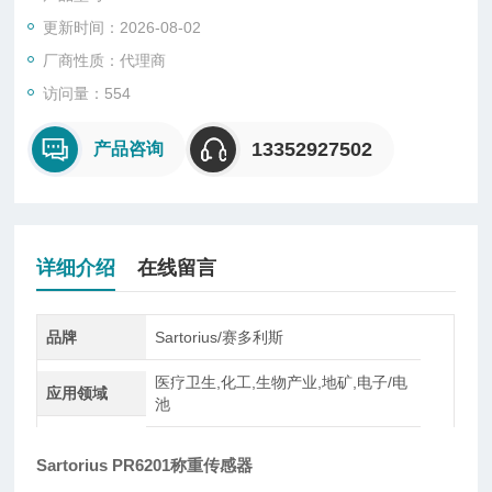
一种将质量信号转变为可测量的电信号输出的装置，主要有S
更新时间：2026-08-02
型、悬臂型、轮辐式、板环式、膜盒式、桥式、柱筒式等几种样
式。
厂商性质：代理商
访问量：554
德国Sartorius PR6201的量程是专为称重筒仓，槽罐配料和过程
容器应用而设计。其的设计原理，结合FlexLock的装配套件，使
13352927502
产品咨询
得平衡容器或者其支撑结构上机械
详细介绍
在线留言
品牌
Sartorius/赛多利斯
医疗卫生,化工,生物产业,地矿,电子/电
应用领域
池
Sartorius PR6201称重传感器