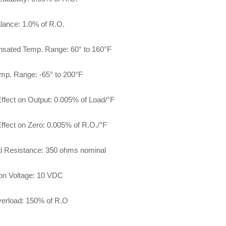
lance: 1.0% of R.O.
sated Temp. Range: 60° to 160°F
mp. Range: -65° to 200°F
ffect on Output: 0.005% of Load/°F
ffect on Zero: 0.005% of R.O./°F
l Resistance: 350 ohms nominal
ion Voltage: 10 VDC
erload: 150% of R.O