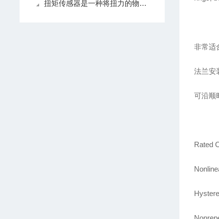
扭矩传感器是一种将扭力的物理变化转换为准确电信号的测量仪器
非常适
法兰安
可沿顺
Rated O
Nonline
Hystere
Nonrepe