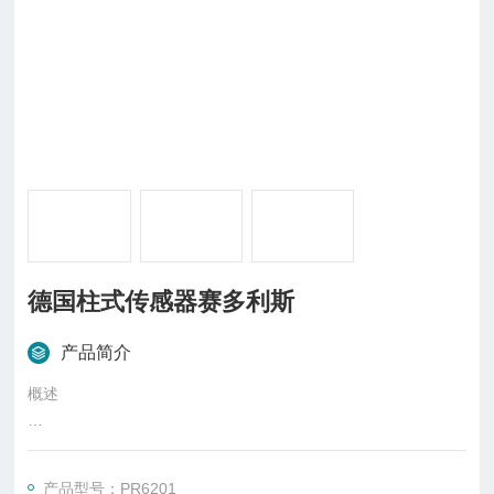
德国柱式传感器赛多利斯
产品简介
概述
柱式传感器也可称为柱式测力传感器，是称重传感器的一种，是
一种将质量信号转变为可测量的电信号输出的装置，主要有S
产品型号：PR6201