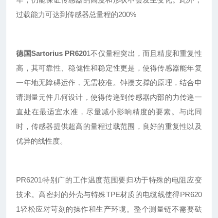
过载能力可达到传感器总量程的200%
德国Sartorius
PR620
1
不仅量程突出
，
而且精度和重复性
高
，
其可靠性
、
稳健性
和稳定性更是，使得传感器能年复
一年地无障碍运作，无需校准。钟摆支撑的原理，结合申
请测量元件几何设计，使得传递到传感器内部的力传递一
直处在最适宜水准，尽量减小影响精度的要素。与此同
时，传感器提供超高的量程过载范围，良好的重复性以及
优异的线性度。
PR6201特别广的工作温度范围要归功于特殊的电阻应变
技术。高密封的外壳与特殊TPE材质的电缆线使得PR620
1轻松应对苛刻的操作和生产环境。整个测量链不需要砝