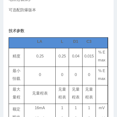
可选配防爆版本
技术参数
LA
L
D1
C3
% E
精度
0.25
0.25
0.04
0.015
max
最小
% E
0
0
0
0
恒载
max
最大
见量
见量
见量
见量程表
量程
程表
程表
程表
16mA
1
1
1
mV
额定
输出