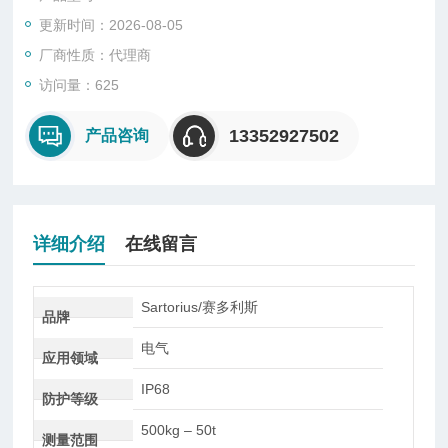
型、悬臂型、轮辐式、板环式、膜盒式、桥式、柱筒式等几种样
更新时间：2026-08-05
式。
厂商性质：代理商
访问量：625
13352927502
产品咨询
详细介绍
在线留言
Sartorius/赛多利斯
品牌
电气
应用领域
IP68
防护等级
500kg – 50t
测量范围