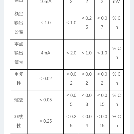
16mA
2
2
2
mV
额定
<
0.2
<
0.0
% C
输出
< 1.0
< 1.0
5
7
n
公差
零点
% C
输出
4mA
< 2.0
<
1
.0
<
1
.0
n
信号
重复
< 0.0
< 0.0
< 0.0
% C
< 0.02
性
2
2
2
n
< 0.0
< 0.0
< 0.0
% C
蠕变
< 0.05
5
3
15
n
非线
< 0.2
< 0.0
< 0.0
% C
< 0.25
性
5
4
15
n