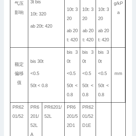
3t bis
气压
g/kP
10t: 3
10t: 3
10t: 3
影响
a
10t: 320
20
20
20
ab 20t: 420
ab 20
ab 20
ab 20
t: 420
t: 420
t: 420
bis 3
bis 3
bis 3
bis 30t
0t
0t
0t
额定
偏移
<0
.
5
<0
.
5
<0
.
5
<0
.
5
mm
值
50t < 0
.
8
50t <
50t <
50t <
0
.
8
0
.
8
0
.
8
PR62
PR6
PR6201/
PR6
PR62
01/
52
201/
52L
201/
5
01/
52
52L
2D1
D1E
A