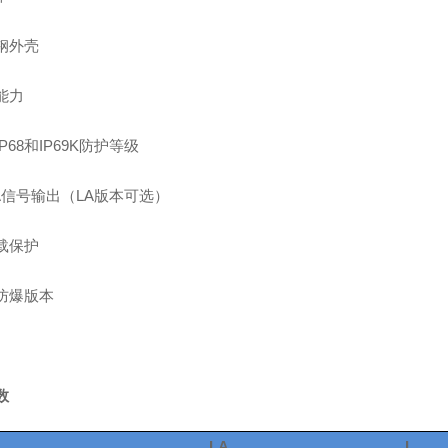
钢外壳
能力
IP68和IP69K防护等级
mA信号输出（LA版本可选）
载保护
防爆版本
数
LA
L