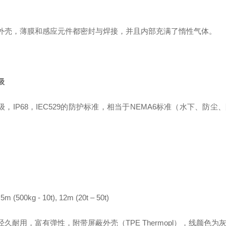
外壳，薄膜和感应元件都密封与焊接，并且内部充满了惰性气体。
级
级，
IP68，IEC529的防护标准，相当于NEMA6标准（水下、防尘
 5m (500kg - 10t), 12m (20t
–
50t)
经久耐用，富有弹性，附带屏蔽外壳（
TPE Thermopl），线颜色