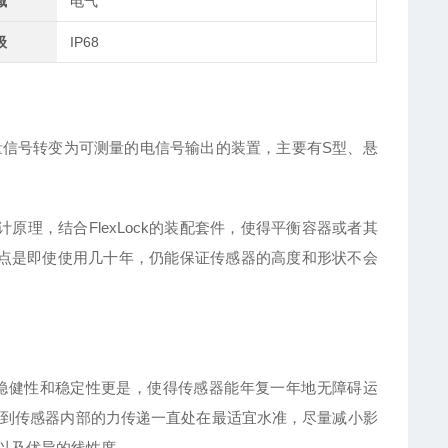
域
电气
级
IP68
量信号转变为可测量的电信号输出的装置，主要有
S型、悬
原理，结合FlexLock的装配套件，使得平衡容器或者其
特点是即使使用几十年，仍能保证传感器的高度和形状不会
稳健性
和稳定性更是，使得传感器能年复一年地无障碍运
到传感器内部的力传递一直处在最适宜水准，尽量减小影
以及优异的线性度。