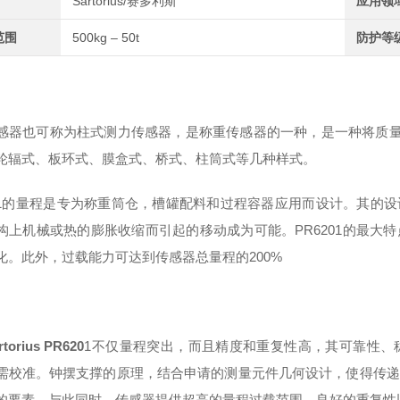
Sartorius/赛多利斯
应用领
范围
500kg – 50t
防护等
感器也可称为柱式测力传感器，是称重传感器的一种，是一种将质
轮辐式、板环式、膜盒式、桥式、柱筒式等几种样式。
01的量程是专为称重筒仓，槽罐配料和过程容器应用而设计。其的设计
构上机械或热的膨胀收缩而引起的移动成为可能。PR6201的最大
化。此外，过载能力可达到传感器总量程的200%
rtorius
PR620
1
不仅量程突出
，
而且精度和重复性高
，
其可靠性
、
需校准。钟摆支撑的原理，结合申请的测量元件几何设计，使得传递
的要素。与此同时，传感器提供超高的量程过载范围，良好的重复性