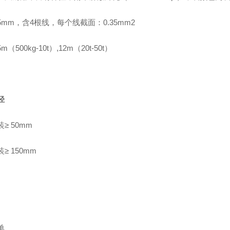
5mm，含4根线，每个线截面：0.35mm2
5m（500kg-10t
）
,12m（20t-50t）
径
装
≥
50mm
装
≥ 150mm
单