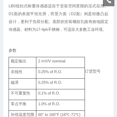
LB0
纽扣式称重传感器适应于安装空间受限的压式应用
。
D1面的表面平坦光滑，而受力面（D2面）则是轻微凸起
设计，更利于负荷分配。底部的安装螺纹孔能有效地固定
传感器。材料为17-4ph不锈钢，可适应大多数工业环境。
参数
额定
输出
2 mV/V nominal
订货型号
非线性
0.
25
% of R.O.
磁滞
0.
25
% of R.O.
不可重复性
0.
1
% of R.O.
零点平衡
1.0% of R.O.
补偿温度范围
60° to 160
°F
(16
℃
-71℃)