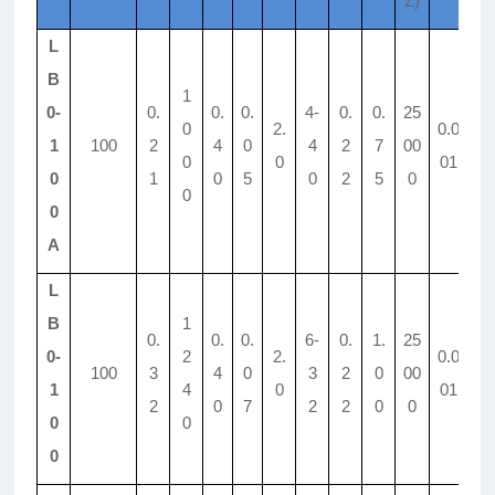
Z)
L
B
1
0-
0.
0.
0.
4-
0.
0.
25
0
2.
0.0
1
100
2
4
0
4
2
7
00
1.
0
0
01
0
1
0
5
0
2
5
0
0
0
A
L
B
1
0.
0.
0.
6-
0.
1.
25
0-
2
2.
0.0
100
3
4
0
3
2
0
00
1.
1
4
0
01
2
0
7
2
2
0
0
0
0
0