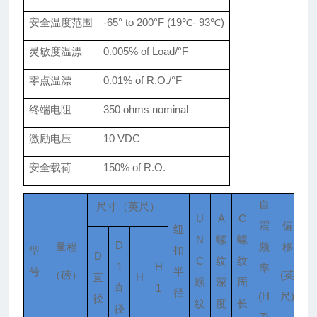
安全温度范围
-65° to 200°F
(19℃- 93℃)
灵敏度温漂
0.005% of Load/°F
零点温漂
0.0
1
% of R.O./°F
终端电阻
350 ohms nominal
激励电压
10 VDC
安全载荷
150% of R.O.
自
尺寸
（英尺）
U
A
C
震
偏
纽
N
螺
螺
D
量程
频
移
型
扣
D
C
纹
纹
1
H
率
号
半
（磅）
(英
(
直
H
螺
深
周
直
1
径
(H
尺)
司
径
纹
度
长
径