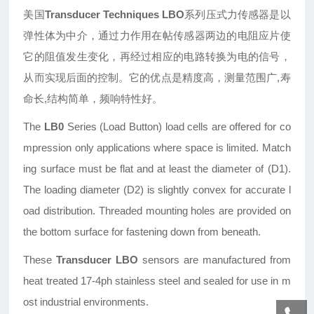
美国
Transducer Techniques LBO
系列压式力传感器是以
弹性体为中介，通过力作用在帖传感器两边的电阻应片使
它的阻值发生变化，再经过相应的电路转换为电的信号，
从而实现后面的控制。它的优点是精度高，测量范围广
,寿
命长,结构简单，频响特性好。
The
LB0
Series (Load Button) load cells are
offered for co
mpression only applications where
space is limited. Match
ing surface must be flat
and at least the diameter of (D1).
The loading
diameter (D2) is slightly convex for accurate
l
oad distribution. Threaded mounting holes are
provided on
the bottom surface for fastening down from beneath.
These
Transducer
LBO
sensors are manufactured from
heat treated 17-4ph stainless
steel and sealed for use in m
ost industrial environments.