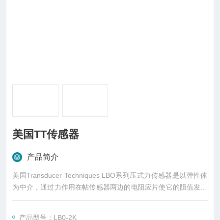
美国TT传感器
产品简介
美国Transducer Techniques LBO系列压式力传感器是以弹性体
为中介，通过力作用在帖传感器两边的电阻应片使它的阻值发生
变化，再经过相应的电路转换为电的信号，从而实现后面的控
制。它的优点是精度高，测量范围广,寿命长,结构简单，频响特
产品型号：LB0-2K