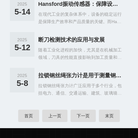
钢丝绳上，通过测量钢丝绳的变形来计算其
或敏感梁)在外力作用下产生弹性变形时，粘
Hansford振动传感器：保障设备运行的关键
2025
承受的张力。拉锁钢丝绳张力计用于测量钢
贴在其表面的电阻应变片(转换元件)也会随
5-14
在现代工业的复杂体系中，设备的稳定运行
丝绳或拉锁张力，广泛应用于工程、建筑、
之变形。电阻应变片变形后，其阻值将发生
是保障生产效率和产品质量的关键。而Hans
起重、运输等领域，确保设备安全运行和钢
变化(增大或减小)。再通过相应的测量电路
ford振动传感器，就如同工业设备的“健康卫
丝绳处于合理张力状态。应用场景拉锁钢丝
把这一电阻变化...
士”，凭借其的性能和广泛的应用，为工业生
绳张力计广泛应用于各种需要使用钢丝绳的
断刀检测技术的应用与发展
2025
产的平稳运行保驾护航。Hansford振动传感
行业，如起重机、电车、港口机械、建筑工
5-12
随着工业化进程的加快，尤其是在机械加工
器由英国Hansford公司设计、开发和制造。
地等。它能够帮助确保设备的正常运行和安
领域，刀具的性能直接影响到加工质量和生
该公司成立于2006年，在拥有超过35年振
全操作，防止因张力不足或过载而导致的故
产效率。刀具在使用过程中常常会因为磨
动和状态监测经验的常务董事ChrisHansfor
障和事故‌。拉锁钢丝绳张...
损、过载、材料问题等原因发生断裂，这不
d的带领下，其产品以高质量、高可靠性和
拉锁钢丝绳张力计是用于测量钢丝绳、拉索等柔性绳索张力的仪器
2025
仅影响生产效率，还可能导致设备损坏或产
广泛的应用范围而闻名，被广泛应用于金
5-8
拉锁钢丝绳张力计广泛应用于多个行业，包
品质量不合格。因此，断刀检测技术成为了
属、制药、风能、船舶、造纸、煤炭和采石
括电力、通信、交通运输、建筑、玻璃墙幕
制造业中重要的环节。一、断刀检测的重要
场以及食品和饮料等众...
装饰、索道运行、游乐场所、隧道施工、渔
性刀具的断裂通常发生在加工过程中，尤其
业捕捞以及各大科研院所、教学机构和检测
是在高速、高负荷的切削环境下。刀具一旦
机构等‌。‌拉锁钢丝绳张力计‌主要用于测量钢
首页
上一页
下一页
末页
断裂，可能导致以下几方面的问题：生产中
丝绳的张力，确保安全和效率。它可以直接
断：断刀会导致加工过程停顿，进而影响生
测量钢丝绳的张紧力，无需拆卸绳索结构，
产效率。设备损坏：断刀的碎片可能会损坏
节省时间和劳动力，适用于各种环境和场