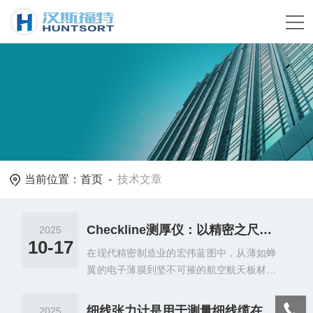
当前位置：
首页
-
技术文章
Checkline测厚仪：以精密之尺，丈量工业品质的厚度
2025
10-17
在现代精密制造业的宏伟蓝图中，从薄如蝉
翼的电子薄膜到坚不可摧的航空航天板材，
每一个微米的厚度差异，都可能成为决定产
品成败的关键。在这场对精度的追求中，测
细线张力计是用于测量细线缆在静态或动态状态下张力的仪器
2025