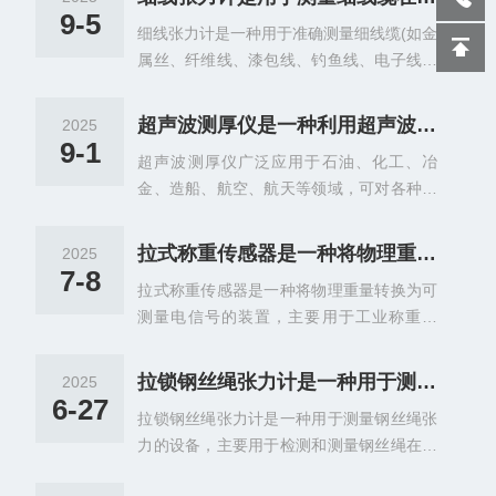
量工具便是工程师手中信赖的“眼睛”。而在
9-5
细线张力计是一种用于准确测量细线缆(如金
众多测量品牌中，Checkline（检查线）测
属丝、纤维线、漆包线、钓鱼线、电子线材
厚仪以其性能、可靠性和专业性，成为了全
等)在静态或动态状态下张力值的仪器，广泛
球众多行业的精密之尺，精准地丈量着工业
应用于线缆生产、纺织、电子等领域，是保
品质的“厚度”。超声波测厚仪利用超声波脉
超声波测厚仪是一种利用超声波脉冲反射原理进行厚度测量的设备
2025
障产品质量和生产工艺稳定性的重要设备。
冲反射原理，非破坏性地测量各种材料的厚
9-1
超声波测厚仪广泛应用于石油、化工、冶
确保生产过程中张力保持稳定或达到预设
度。当探头发射的超声波穿过材料，遇到另
金、造船、航空、航天等领域，可对各种板
值。通过传感器检测线材的形变量，将机械
一侧表面时会反射回来，仪器通过精确计算
材、管材、压力容器及加工零件进行厚度测
力转换为电信号或机械读数，为生产线提供
声波往返的时...
量，监测其在使用过程中受腐蚀后的减薄程
准确定量的松紧参数。细线张力计的核心原
拉式称重传感器是一种将物理重量转换为可测量电信号的装置
2025
度。超声波探头发射脉冲至被测物体表面，
理是通过传感器检测线材受力后的微小变
7-8
拉式称重传感器是一种将物理重量转换为可
脉冲到达材料分界面时被反射回探头，通过
形，并将其转换为可测量的电信号。常见传
测量电信号的装置，主要用于工业称重场
准确测量超声波在材料中传播的时间，结合
感器类型包括：应变计传感器：金属箔或半
景，具有高精度、稳定性好、安装方便等特
已知的材料声速，即可确定被测材料的厚度
导体带因受力发生微小应变...
点。‌通过弹性体(如钢或铝材质)在外力作用
主要由主机和探头两部分组成。主机电路包
拉锁钢丝绳张力计是一种用于测量钢丝绳或拉锁张力的仪器
2025
下产生微小变形，内部电阻应变片感知变形
括发射电路、接收电路、计数显示电路三部
6-27
拉锁钢丝绳张力计是一种用于测量钢丝绳张
并转换为电信号输出，实现重量测量。适用
分，发射电路产生高压冲击波激励探头产生
力的设备，主要用于检测和测量钢丝绳在各
于吊钩秤、配料秤等设备。拉式称重传感器
超声发射脉冲波，接收电路接收反射波，经
种应用中的张紧力。这种张力计通常安装在
基于电阻应变效应工作。当弹性体(弹性元件
单片机计数处理后，由液晶显...